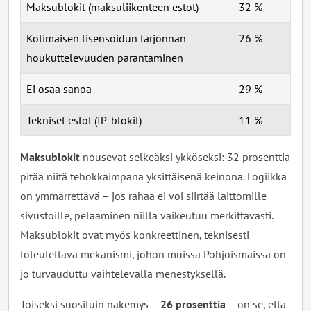
Maksublokit (maksuliikenteen estot)
32 %
Kotimaisen lisensoidun tarjonnan
26 %
houkuttelevuuden parantaminen
Ei osaa sanoa
29 %
Tekniset estot (IP-blokit)
11 %
Maksublokit
nousevat selkeäksi ykköseksi: 32 prosenttia
pitää niitä tehokkaimpana yksittäisenä keinona. Logiikka
on ymmärrettävä – jos rahaa ei voi siirtää laittomille
sivustoille, pelaaminen niillä vaikeutuu merkittävästi.
Maksublokit ovat myös konkreettinen, teknisesti
toteutettava mekanismi, johon muissa Pohjoismaissa on
jo turvauduttu vaihtelevalla menestyksellä.
Toiseksi suosituin näkemys –
26 prosenttia
– on se, että