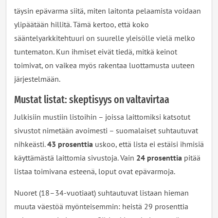
täysin epävarma siitä, miten laitonta pelaamista voidaan
ylipäätään hillitä. Tämä kertoo, että koko
sääntelyarkkitehtuuri on suurelle yleisölle vielä melko
tuntematon. Kun ihmiset eivät tiedä, mitkä keinot
toimivat, on vaikea myös rakentaa luottamusta uuteen
järjestelmään.
Mustat listat: skeptisyys on valtavirtaa
Julkisiin mustiin listoihin – joissa laittomiksi katsotut
sivustot nimetään avoimesti – suomalaiset suhtautuvat
nihkeästi.
43 prosenttia
uskoo, että lista ei estäisi ihmisiä
käyttämästä laittomia sivustoja. Vain
24 prosenttia
pitää
listaa toimivana esteenä, loput ovat epävarmoja.
Nuoret (18–34-vuotiaat) suhtautuvat listaan hieman
muuta väestöä myönteisemmin: heistä 29 prosenttia