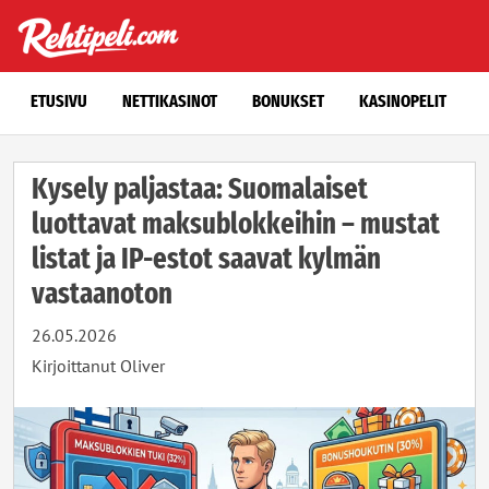
Siirry sisältöön
ETUSIVU
NETTIKASINOT
BONUKSET
KASINOPELIT
Kysely paljastaa: Suomalaiset
luottavat maksublokkeihin – mustat
listat ja IP-estot saavat kylmän
vastaanoton
26.05.2026
Kirjoittanut
Oliver