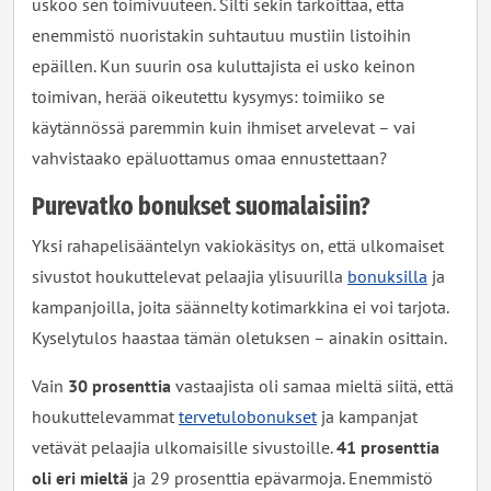
uskoo sen toimivuuteen. Silti sekin tarkoittaa, että
enemmistö nuoristakin suhtautuu mustiin listoihin
epäillen. Kun suurin osa kuluttajista ei usko keinon
toimivan, herää oikeutettu kysymys: toimiiko se
käytännössä paremmin kuin ihmiset arvelevat – vai
vahvistaako epäluottamus omaa ennustettaan?
Purevatko bonukset suomalaisiin?
Yksi rahapelisääntelyn vakiokäsitys on, että ulkomaiset
sivustot houkuttelevat pelaajia ylisuurilla
bonuksilla
ja
kampanjoilla, joita säännelty kotimarkkina ei voi tarjota.
Kyselytulos haastaa tämän oletuksen – ainakin osittain.
Vain
30 prosenttia
vastaajista oli samaa mieltä siitä, että
houkuttelevammat
tervetulobonukset
ja kampanjat
vetävät pelaajia ulkomaisille sivustoille.
41 prosenttia
oli eri mieltä
ja 29 prosenttia epävarmoja. Enemmistö