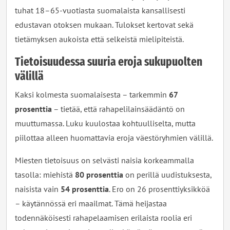
tuhat 18–65-vuotiasta suomalaista kansallisesti
edustavan otoksen mukaan. Tulokset kertovat sekä
tietämyksen aukoista että selkeistä mielipiteistä.
Tietoisuudessa suuria eroja sukupuolten
välillä
Kaksi kolmesta suomalaisesta – tarkemmin
67
prosenttia
– tietää, että rahapelilainsäädäntö on
muuttumassa. Luku kuulostaa kohtuulliselta, mutta
piilottaa alleen huomattavia eroja väestöryhmien välillä.
Miesten tietoisuus on selvästi naisia korkeammalla
tasolla: miehistä
80 prosenttia
on perillä uudistuksesta,
naisista vain
54 prosenttia
. Ero on 26 prosenttiyksikköä
– käytännössä eri maailmat. Tämä heijastaa
todennäköisesti rahapelaamisen erilaista roolia eri