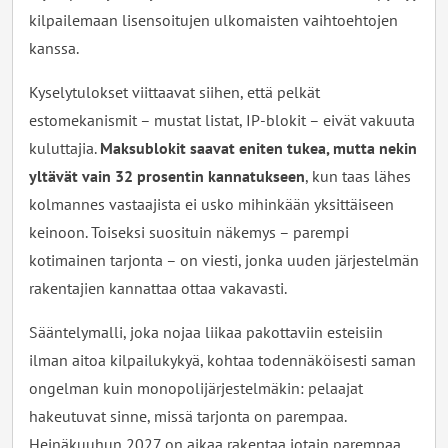
kilpailemaan lisensoitujen ulkomaisten vaihtoehtojen
kanssa.
Kyselytulokset viittaavat siihen, että pelkät
estomekanismit – mustat listat, IP-blokit – eivät vakuuta
kuluttajia.
Maksublokit saavat eniten tukea, mutta nekin
yltävät vain 32 prosentin kannatukseen
, kun taas lähes
kolmannes vastaajista ei usko mihinkään yksittäiseen
keinoon. Toiseksi suosituin näkemys – parempi
kotimainen tarjonta – on viesti, jonka uuden järjestelmän
rakentajien kannattaa ottaa vakavasti.
Sääntelymalli, joka nojaa liikaa pakottaviin esteisiin
ilman aitoa kilpailukykyä, kohtaa todennäköisesti saman
ongelman kuin monopolijärjestelmäkin: pelaajat
hakeutuvat sinne, missä tarjonta on parempaa.
Heinäkuuhun 2027 on aikaa rakentaa jotain parempaa.