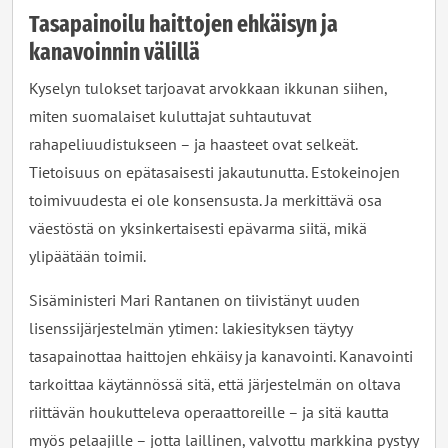
Tasapainoilu haittojen ehkäisyn ja
kanavoinnin välillä
Kyselyn tulokset tarjoavat arvokkaan ikkunan siihen,
miten suomalaiset kuluttajat suhtautuvat
rahapeliuudistukseen – ja haasteet ovat selkeät.
Tietoisuus on epätasaisesti jakautunutta. Estokeinojen
toimivuudesta ei ole konsensusta. Ja merkittävä osa
väestöstä on yksinkertaisesti epävarma siitä, mikä
ylipäätään toimii.
Sisäministeri Mari Rantanen on tiivistänyt uuden
lisenssijärjestelmän ytimen: lakiesityksen täytyy
tasapainottaa haittojen ehkäisy ja kanavointi. Kanavointi
tarkoittaa käytännössä sitä, että järjestelmän on oltava
riittävän houkutteleva operaattoreille – ja sitä kautta
myös pelaajille – jotta laillinen, valvottu markkina pystyy