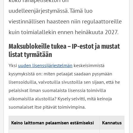
koko rahapelisektori on
uudelleenjärjestymässä. Tämä luo
viestinnällisen haasteen niin regulaattoreille
kuin toimialallekin ennen heinäkuuta 2027.
Maksublokeille tukea – IP-estot ja mustat
listat tyrmätään
Yksi
uuden lisenssijärjestelmän
keskeisimmistä
kysymyksistä on: miten pelaajat saadaan pysymään
lisensoiduilla, valvotuilla sivustoilla sen sijaan, että he
pelaisivat ilman suomalaista lisenssia toimivilla
ulkomaisilla alustoilla? Kysely selvitti, mitä keinoja
suomalaiset itse pitävät toimivimpina.
Keino laittoman pelaamisen estämiseksi
Kannatus