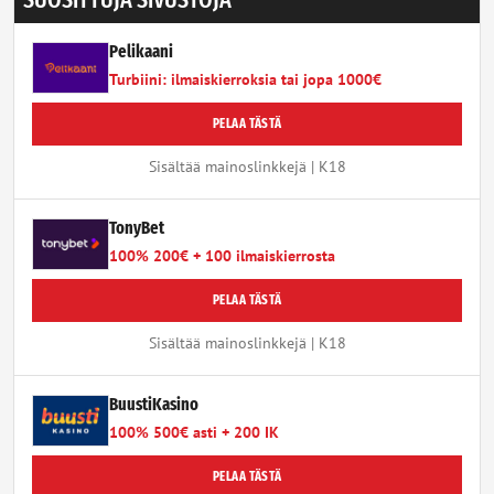
SUOSITTUJA SIVUSTOJA
Pelikaani
Turbiini: ilmaiskierroksia tai jopa 1000€
PELAA TÄSTÄ
Sisältää mainoslinkkejä | K18
TonyBet
100% 200€ + 100 ilmaiskierrosta
PELAA TÄSTÄ
Sisältää mainoslinkkejä | K18
BuustiKasino
100% 500€ asti + 200 IK
PELAA TÄSTÄ