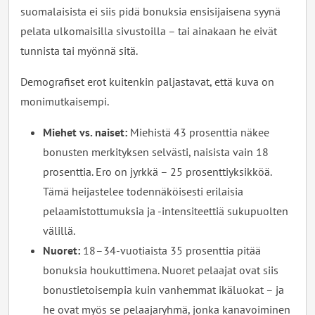
suomalaisista ei siis pidä bonuksia ensisijaisena syynä
pelata ulkomaisilla sivustoilla – tai ainakaan he eivät
tunnista tai myönnä sitä.
Demografiset erot kuitenkin paljastavat, että kuva on
monimutkaisempi.
Miehet vs. naiset:
Miehistä 43 prosenttia näkee
bonusten merkityksen selvästi, naisista vain 18
prosenttia. Ero on jyrkkä – 25 prosenttiyksikköä.
Tämä heijastelee todennäköisesti erilaisia
pelaamistottumuksia ja -intensiteettiä sukupuolten
välillä.
Nuoret:
18–34-vuotiaista 35 prosenttia pitää
bonuksia houkuttimena. Nuoret pelaajat ovat siis
bonustietoisempia kuin vanhemmat ikäluokat – ja
he ovat myös se pelaajaryhmä, jonka kanavoiminen