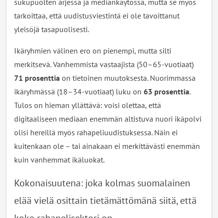
sukupuolten arjessa ja mediankäytössä, mutta se myös
tarkoittaa, että uudistusviestintä ei ole tavoittanut
yleisöjä tasapuolisesti.
Ikäryhmien välinen ero on pienempi, mutta silti
merkitsevä. Vanhemmista vastaajista (50–65-vuotiaat)
71 prosenttia
on tietoinen muutoksesta. Nuorimmassa
ikäryhmässä (18–34-vuotiaat) luku on
63 prosenttia
.
Tulos on hieman yllättävä: voisi olettaa, että
digitaaliseen mediaan enemmän altistuva nuori ikäpolvi
olisi hereillä myös rahapeliuudistuksessa. Näin ei
kuitenkaan ole – tai ainakaan ei merkittävästi enemmän
kuin vanhemmat ikäluokat.
Kokonaisuutena: joka kolmas suomalainen
elää vielä osittain tietämättömänä siitä, että