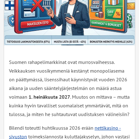
Suomen rahapelimarkkinat ovat murrosvaiheessa.
Veikkauksen vuosikymmeniä kestänyt monopoliasema
on päättymässä, lisenssihaut käynnistyvät vuoden 2026
aikana ja uuden sääntelyjärjestelmän on määrä astua
voimaan
1. heinäkuuta 2027
. Muutos on mittava – mutta
kuinka hyvin tavalliset suomalaiset ymmärtävät, mitä on
tulossa, ja miten he suhtautuvat uudistuksen välineisiin?
Bilendi toteutti huhtikuussa 2026 erään
nettikasino -
sivuston
toimeksiannosta kuluttajakyselyn, johon vastasi