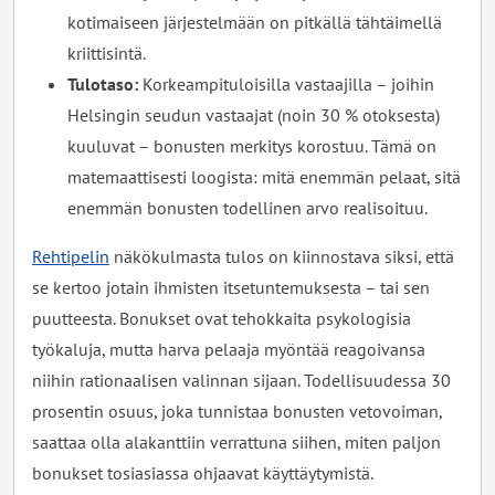
kotimaiseen järjestelmään on pitkällä tähtäimellä
kriittisintä.
Tulotaso:
Korkeampituloisilla vastaajilla – joihin
Helsingin seudun vastaajat (noin 30 % otoksesta)
kuuluvat – bonusten merkitys korostuu. Tämä on
matemaattisesti loogista: mitä enemmän pelaat, sitä
enemmän bonusten todellinen arvo realisoituu.
Rehtipelin
näkökulmasta tulos on kiinnostava siksi, että
se kertoo jotain ihmisten itsetuntemuksesta – tai sen
puutteesta. Bonukset ovat tehokkaita psykologisia
työkaluja, mutta harva pelaaja myöntää reagoivansa
niihin rationaalisen valinnan sijaan. Todellisuudessa 30
prosentin osuus, joka tunnistaa bonusten vetovoiman,
saattaa olla alakanttiin verrattuna siihen, miten paljon
bonukset tosiasiassa ohjaavat käyttäytymistä.