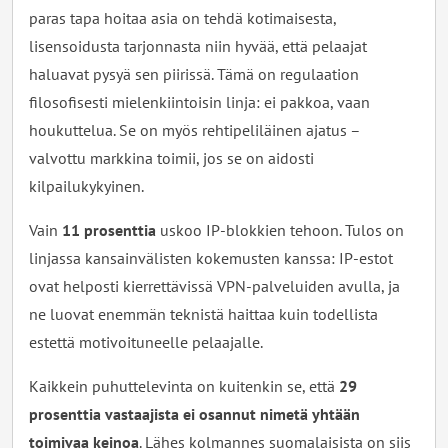
paras tapa hoitaa asia on tehdä kotimaisesta,
lisensoidusta tarjonnasta niin hyvää, että pelaajat
haluavat pysyä sen piirissä. Tämä on regulaation
filosofisesti mielenkiintoisin linja: ei pakkoa, vaan
houkuttelua. Se on myös rehtipeliläinen ajatus –
valvottu markkina toimii, jos se on aidosti
kilpailukykyinen.
Vain
11 prosenttia
uskoo IP-blokkien tehoon. Tulos on
linjassa kansainvälisten kokemusten kanssa: IP-estot
ovat helposti kierrettävissä VPN-palveluiden avulla, ja
ne luovat enemmän teknistä haittaa kuin todellista
estettä motivoituneelle pelaajalle.
Kaikkein puhuttelevinta on kuitenkin se, että
29
prosenttia vastaajista ei osannut nimetä yhtään
toimivaa keinoa
. Lähes kolmannes suomalaisista on siis