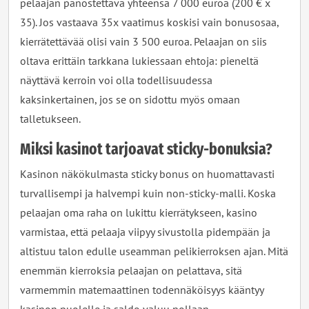
pelaajan panostettava yhteensä 7 000 euroa (200 € x
35). Jos vastaava 35x vaatimus koskisi vain bonusosaa,
kierrätettävää olisi vain 3 500 euroa. Pelaajan on siis
oltava erittäin tarkkana lukiessaan ehtoja: pieneltä
näyttävä kerroin voi olla todellisuudessa
kaksinkertainen, jos se on sidottu myös omaan
talletukseen.
Miksi kasinot tarjoavat sticky-bonuksia?
Kasinon näkökulmasta sticky bonus on huomattavasti
turvallisempi ja halvempi kuin non-sticky-malli. Koska
pelaajan oma raha on lukittu kierrätykseen, kasino
varmistaa, että pelaaja viipyy sivustolla pidempään ja
altistuu talon edulle useamman pelikierroksen ajan. Mitä
enemmän kierroksia pelaajan on pelattava, sitä
varmemmin matemaattinen todennäköisyys kääntyy