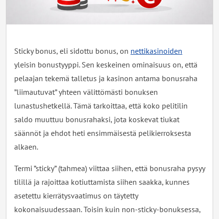
Sticky bonus, eli sidottu bonus, on
nettikasinoiden
yleisin bonustyyppi. Sen keskeinen ominaisuus on, että
pelaajan tekemä talletus ja kasinon antama bonusraha
”liimautuvat” yhteen välittömästi bonuksen
lunastushetkellä. Tämä tarkoittaa, että koko pelitilin
saldo muuttuu bonusrahaksi, jota koskevat tiukat
säännöt ja ehdot heti ensimmäisestä pelikierroksesta
alkaen.
Termi ”sticky” (tahmea) viittaa siihen, että bonusraha pysyy
tilillä ja rajoittaa kotiuttamista siihen saakka, kunnes
asetettu kierrätysvaatimus on täytetty
kokonaisuudessaan. Toisin kuin non-sticky-bonuksessa,