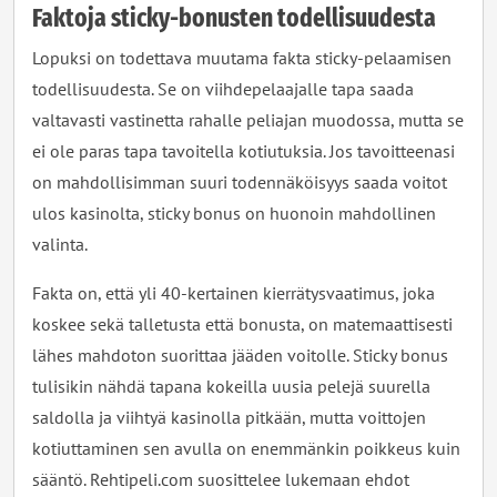
Faktoja sticky-bonusten todellisuudesta
Lopuksi on todettava muutama fakta sticky-pelaamisen
todellisuudesta. Se on viihdepelaajalle tapa saada
valtavasti vastinetta rahalle peliajan muodossa, mutta se
ei ole paras tapa tavoitella kotiutuksia. Jos tavoitteenasi
on mahdollisimman suuri todennäköisyys saada voitot
ulos kasinolta, sticky bonus on huonoin mahdollinen
valinta.
Fakta on, että yli 40-kertainen kierrätysvaatimus, joka
koskee sekä talletusta että bonusta, on matemaattisesti
lähes mahdoton suorittaa jääden voitolle. Sticky bonus
tulisikin nähdä tapana kokeilla uusia pelejä suurella
saldolla ja viihtyä kasinolla pitkään, mutta voittojen
kotiuttaminen sen avulla on enemmänkin poikkeus kuin
sääntö. Rehtipeli.com suosittelee lukemaan ehdot