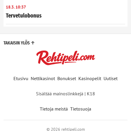
18.3. 10:37
Tervetulobonus
TAKAISIN YLÖS ↑
Etusivu
Nettikasinot
Bonukset
Kasinopelit
Uutiset
Sisältää mainoslinkkejä | K18
Tietoja meistä
Tietosuoja
© 2026 rehtipeli.com