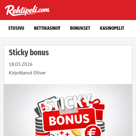
Siirry sisältöön
ETUSIVU
NETTIKASINOT
BONUKSET
KASINOPELIT
Sticky bonus
18.03.2026
Kirjoittanut
Oliver