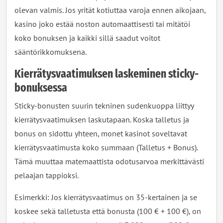
olevan valmis. Jos yrität kotiuttaa varoja ennen aikojaan,
kasino joko estää noston automaattisesti tai mitätöi
koko bonuksen ja kaikki sillä saadut voitot
sääntörikkomuksena.
Kierrätysvaatimuksen laskeminen sticky-
bonuksessa
Sticky-bonusten suurin tekninen sudenkuoppa liittyy
kierrätysvaatimuksen laskutapaan. Koska talletus ja
bonus on sidottu yhteen, monet kasinot soveltavat
kierrätysvaatimusta koko summaan (Talletus + Bonus).
Tämä muuttaa matemaattista odotusarvoa merkittävästi
pelaajan tappioksi.
Esimerkki: Jos kierrätysvaatimus on 35-kertainen ja se
koskee sekä talletusta että bonusta (100 € + 100 €), on