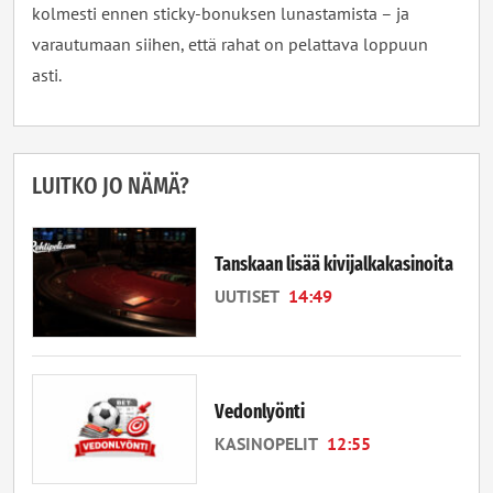
kolmesti ennen sticky-bonuksen lunastamista – ja
varautumaan siihen, että rahat on pelattava loppuun
asti.
LUITKO JO NÄMÄ?
Tanskaan lisää kivijalkakasinoita
UUTISET
14:49
Vedonlyönti
KASINOPELIT
12:55