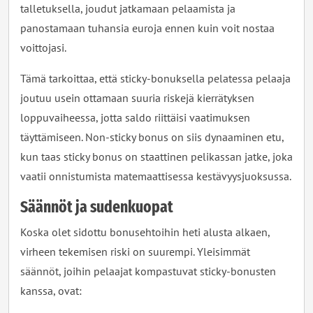
talletuksella, joudut jatkamaan pelaamista ja
panostamaan tuhansia euroja ennen kuin voit nostaa
voittojasi.
Tämä tarkoittaa, että sticky-bonuksella pelatessa pelaaja
joutuu usein ottamaan suuria riskejä kierrätyksen
loppuvaiheessa, jotta saldo riittäisi vaatimuksen
täyttämiseen. Non-sticky bonus on siis dynaaminen etu,
kun taas sticky bonus on staattinen pelikassan jatke, joka
vaatii onnistumista matemaattisessa kestävyysjuoksussa.
Säännöt ja sudenkuopat
Koska olet sidottu bonusehtoihin heti alusta alkaen,
virheen tekemisen riski on suurempi. Yleisimmät
säännöt, joihin pelaajat kompastuvat sticky-bonusten
kanssa, ovat: