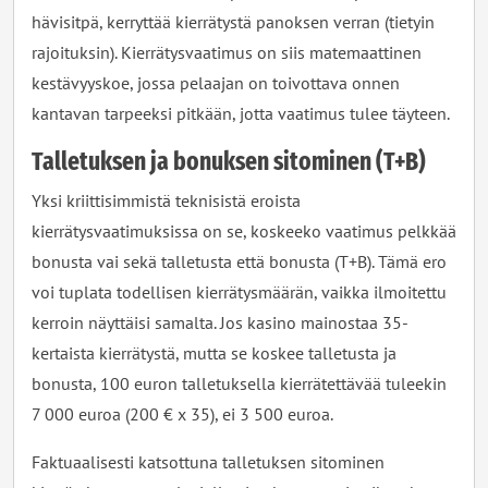
hävisitpä, kerryttää kierrätystä panoksen verran (tietyin
rajoituksin). Kierrätysvaatimus on siis matemaattinen
kestävyyskoe, jossa pelaajan on toivottava onnen
kantavan tarpeeksi pitkään, jotta vaatimus tulee täyteen.
Talletuksen ja bonuksen sitominen (T+B)
Yksi kriittisimmistä teknisistä eroista
kierrätysvaatimuksissa on se, koskeeko vaatimus pelkkää
bonusta vai sekä talletusta että bonusta (T+B). Tämä ero
voi tuplata todellisen kierrätysmäärän, vaikka ilmoitettu
kerroin näyttäisi samalta. Jos kasino mainostaa 35-
kertaista kierrätystä, mutta se koskee talletusta ja
bonusta, 100 euron talletuksella kierrätettävää tuleekin
7 000 euroa (200 € x 35), ei 3 500 euroa.
Faktuaalisesti katsottuna talletuksen sitominen