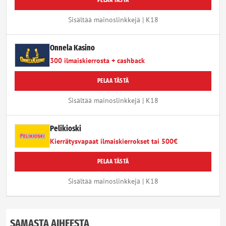
PELAA TÄSTÄ
Sisältää mainoslinkkejä | K18
Onnela Kasino
300 ilmaiskierrosta + cashback
PELAA TÄSTÄ
Sisältää mainoslinkkejä | K18
Pelikioski
Kierrätysvapaat ilmaiskierrokset tai 500€
PELAA TÄSTÄ
Sisältää mainoslinkkejä | K18
SAMASTA AIHEESTA