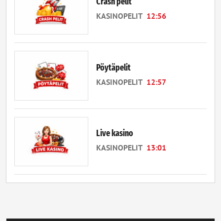
Crash pelit
KASINOPELIT
12:56
Pöytäpelit
KASINOPELIT
12:57
Live kasino
KASINOPELIT
13:01